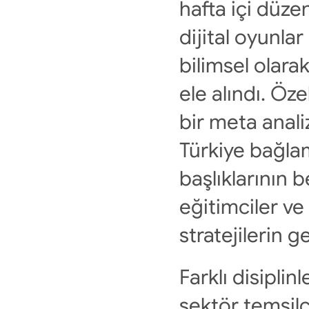
hafta içi düze
dijital oyunlar 
bilimsel olara
ele alındı. Öze
bir meta analiz
Türkiye bağla
başlıklarının b
eğitimciler ve
stratejilerin g
Farklı disiplin
sektör temsilcil