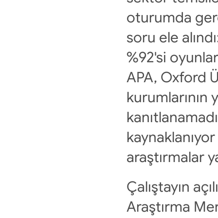
oturumda gerç
soru ele alınd
%92'si oyunlar
APA, Oxford Ün
kurumlarının y
kanıtlanamadığ
kaynaklanıyor 
araştırmalar ya
Çalıştayın açı
Araştırma Mer