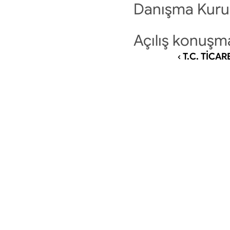
Danışma Kurul
Açılış konuşma
‹ T.C. TİCA