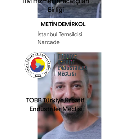
TİM Hizmet İhracatçıları 
Birliği
METIN DEMIRKOL
İstanbul Temsilcisi
Narcade
TOBB Türkiye Kreatif 
Endüstriler Meclisi