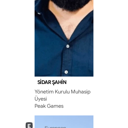
SIDAR ŞAHIN
Yönetim Kurulu Muhasip 
PARTNERLERİMİZ
Üyesi
Peak Games