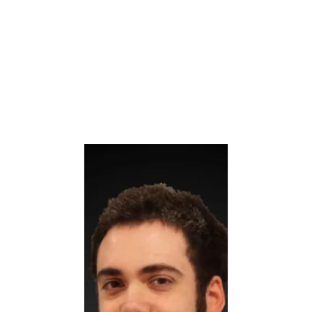
TOGED'in Yönetim Kurulu, temsilcileri ve 
çalışanları şu isimelrden oluşmaktadır.