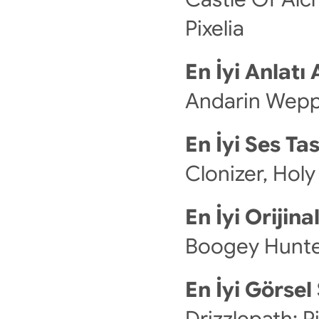
Pixelia
En İyi Anlatı
Andarin Weppe
En İyi Ses Ta
Clonizer, Hol
En İyi Orijin
Boogey Hunter
En İyi Görsel
Drizzlepath: Pi