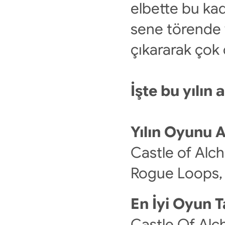
elbette bu ka
sene törende y
çıkararak çok 
İşte bu yılın 
Yılın Oyunu A
Castle of Alche
Rogue Loops, 
En İyi Oyun T
Castle Of Alch