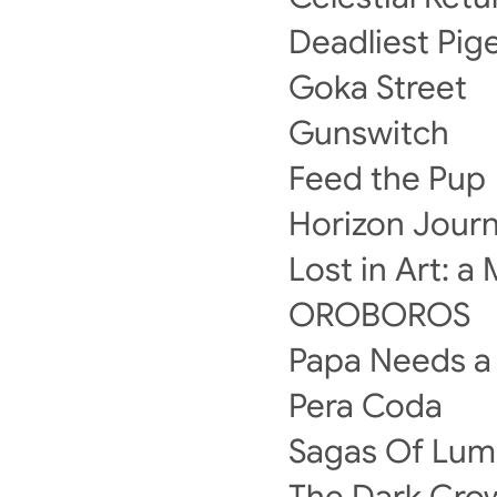
Deadliest Pig
Goka Street
Gunswitch
Feed the Pup
Horizon Jour
Lost in Art: a
OROBOROS
Papa Needs a
Pera Coda
Sagas Of Lum
The Dark Cro