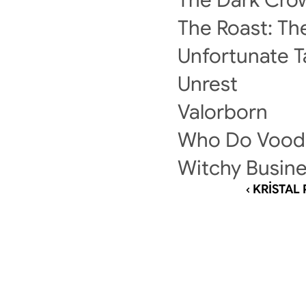
The Roast: Th
Unfortunate T
Unrest
Valorborn
Who Do Voo
Witchy Busin
‹ KRİSTAL