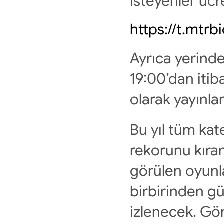
isteyenler ücre
https://t.mtr
Ayrıca yerinde
19:00’dan itib
olarak yayınla
Bu yıl tüm kat
rekorunu kıran
görülen oyunla
birbirinden güz
izlenecek. Gön