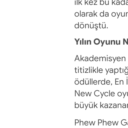
ilk kez bu kada
olarak da oyun
dönüştü. 
Yılın Oyunu 
Akademisyen v
titizlikle yap
ödüllerde, En 
New Cycle oyu
büyük kazanan
Phew Phew Ga