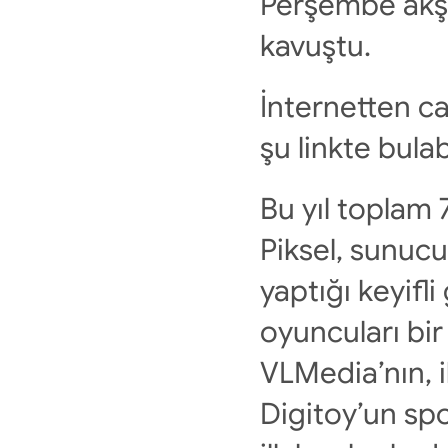
Perşembe akşa
kavuştu.
İnternetten ca
şu linkte bula
Bu yıl toplam 
Piksel, sunuc
yaptığı keyifli
oyuncuları bir
VLMedia’nın, i
Digitoy’un spon