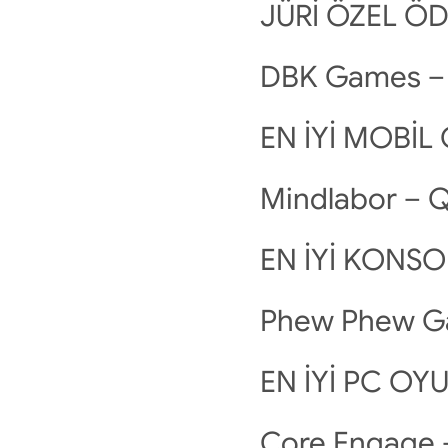
JÜRİ ÖZEL Ö
DBK Games –
EN İYİ MOBİ
Mindlabor – 
EN İYİ KONS
Phew Phew G
EN İYİ PC O
Core Engage 