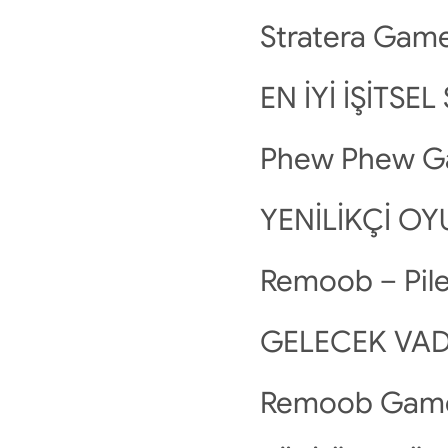
Stratera Game
EN İYİ İŞİTS
Phew Phew G
YENİLİKÇİ OY
Remoob – Pile
GELECEK VA
Remoob Gam