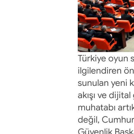
Türkiye oyun s
ilgilendiren ö
sunulan yeni ka
akışı ve dijit
muhatabı artık
değil, Cumhur
Güvenlik Başka