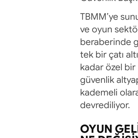
TBMM’ye sunula
ve oyun sektö
beraberinde ge
tek bir çatı 
kadar özel bi
güvenlik altya
kademeli olara
devrediliyor.
OYUN GELIŞ