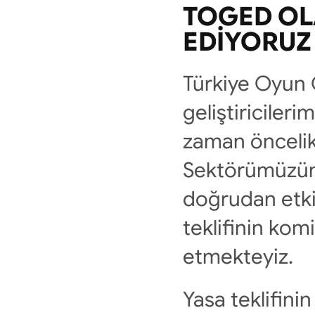
TOGED OL
EDIYORUZ
Türkiye Oyun G
geliştiriciler
zaman öncelik
Sektörümüzün v
doğrudan etki
teklifinin kom
etmekteyiz.
Yasa teklifini