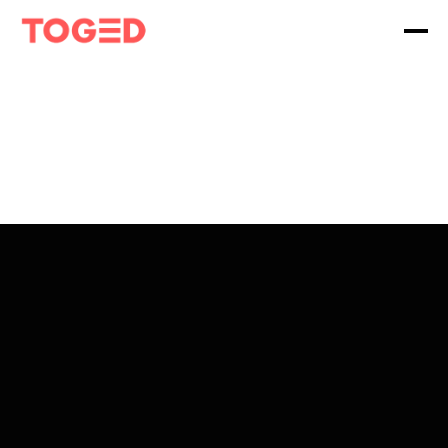
TOGED,  Türkiye'nin önde gelen stüdyolarını bir 
araya getirmektedir ve oyun geliştirici olmayan 