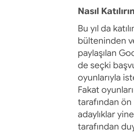
Nasıl Katılır
Bu yıl da katı
bülteninden ve
paylaşılan Go
de seçki başvur
oyunlarıyla is
Fakat oyunların
tarafından ön 
adaylıklar yin
tarafından du