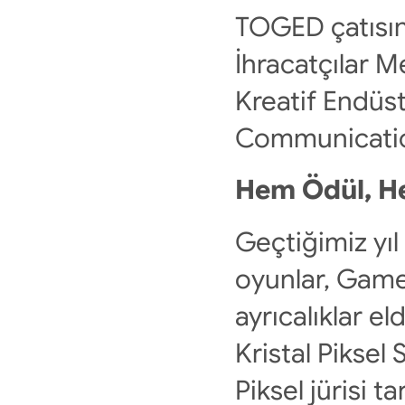
TOGED çatısınd
İhracatçılar M
Kreatif Endüstr
Communicatio
Hem Ödül, He
Geçtiğimiz yıl 
oyunlar, Game
ayrıcalıklar e
Kristal Piksel
Piksel jürisi 