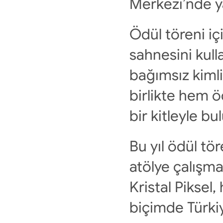
Merkezi’nde y
Ödül töreni iç
sahnesini kull
bağımsız kimli
birlikte hem ö
bir kitleyle b
Bu yıl ödül tör
atölye çalışma
Kristal Piksel
biçimde Türki