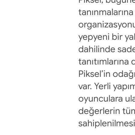
tanınmalarına
organizasyonun
yepyeni bir ya
dahilinde sade
tanıtımlarına 
Piksel’in odağı
var. Yerli yap
oyunculara ula
değerlerin tüm
sahiplenilmesi 