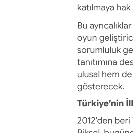
katılmaya hak
Bu ayrıcalıkla
oyun geliştiric
sorumluluk get
tanıtımına des
ulusal hem de 
gösterecek.
Türkiye’nin İ
2012’den beri 
Piksel, bugüne