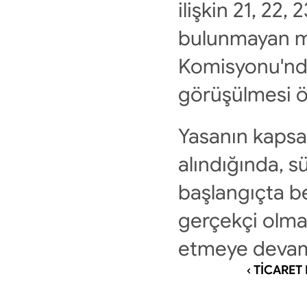
ilişkin 21, 22
bulunmayan me
Komisyonu'nda
görüşülmesi ön
Yasanın kapsa
alındığında, 
başlangıçta be
gerçekçi olma
etmeye devam
‹ TİCARET